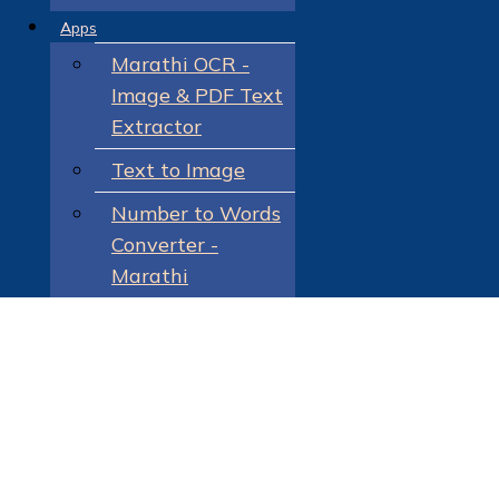
Apps
Marathi OCR -
Image & PDF Text
Extractor
Text to Image
Number to Words
Converter -
Marathi