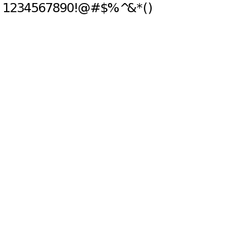
1234567890!@#$%^&*()