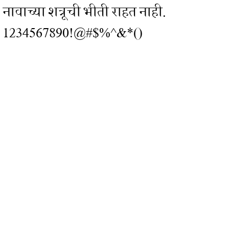
नावाच्या शत्रूची भीती राहत नाही.
1234567890!@#$%^&*()